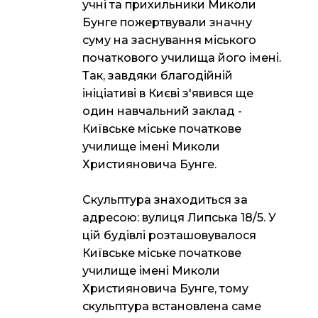
учні та прихильники Миколи
Бунге пожертвували значну
суму на заснування міського
початкового училища його імені.
Так, завдяки благодійній
ініціативі в Києві з'явився ще
один навчальний заклад -
Київське міське початкове
училище імені Миколи
Християновича Бунге.
Скульптура знаходиться за
адресою: вулиця Липська 18/5. У
цій будівлі розташовувалося
Київське міське початкове
училище імені Миколи
Християновича Бунге, тому
скульптура встановлена саме