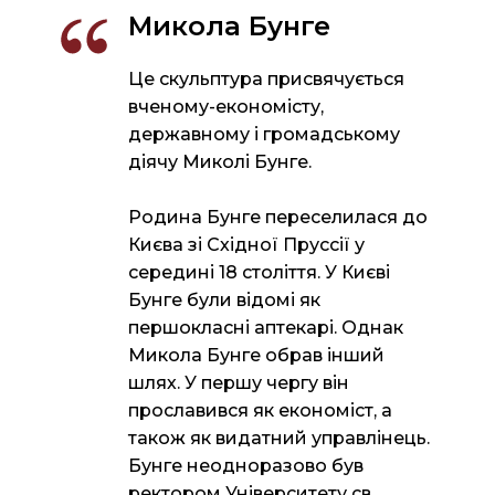
Микола Бунге
Це скульптура присвячується
вченому-економісту,
державному і громадському
діячу Миколі Бунге.
Родина Бунге переселилася до
Києва зі Східної Пруссії у
середині 18 століття. У Києві
Бунге були відомі як
першокласні аптекарі. Однак
Микола Бунге обрав інший
шлях. У першу чергу він
прославився як економіст, а
також як видатний управлінець.
Бунге неодноразово був
ректором Університету св.