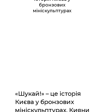
бронзових
мініскульптурах
«Шукай!» – це історія
Києва у бронзових
мініскульптурах. Кияни