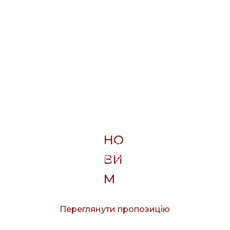
Пропозиція для
меценатів
БАЖАЄТЕ СТАТИ МЕЦЕНАТОМ
ПРОЄКТУ «ШУКАЙ!» І
НО
ПОДАРУВАТИ КИЄВУ
ВИ
МІНІСКУЛЬПТУРУ?
М
И
Переглянути пропозицію