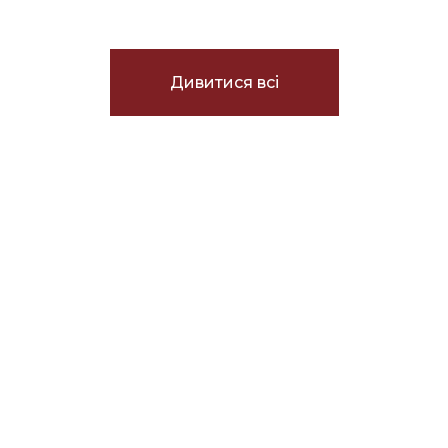
Дивитися всі
Coming soon
ВЖЕ ПРАЦЮЄМО