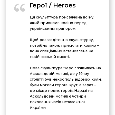
Герої / Heroes
Ця скульптура присвячена воїну,
який прихилив коліно перед
українським прапором.
Щоб розгледіти цю скульптурку,
потрібно також прихилити коліно –
вона спеціально встановлена на
такій низькій висоті.
Нова скульптура "Герої" з'явилась на
Аскольдовій могилі, де у 19-му
столітті був некрополь відомих киян,
були могили героїв Крут, а зараз –
це місце нових героїв:Наразі на
Аскольдовій могилі є чотири
поховання часів незалежної
України: