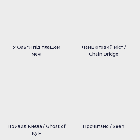
У Ольги під плащем
Ланцюговий міст /
меч!
Chain Bridge
Привид Києва / Ghost of
Прочитано / Seen
Kyiv