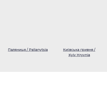
Паляниця / Palianytsia
Київська гривня /
Kyiv Hryvnia