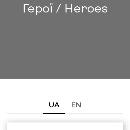
Герої / Heroes
UA
EN