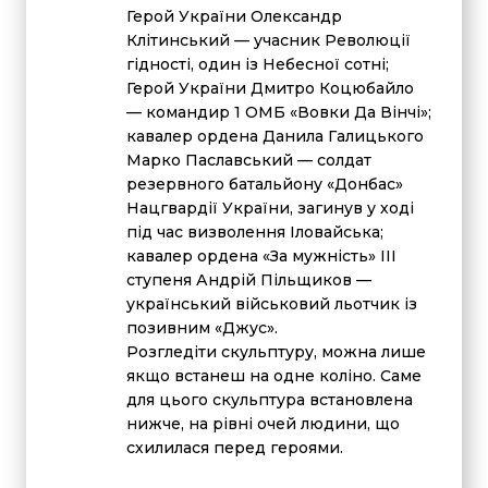
Герой України Олександр
Клітинський — учасник Революції
гідності, один із Небесної сотні;
Герой України Дмитро Коцюбайло
— командир 1 ОМБ «Вовки Да Вінчі»;
кавалер ордена Данила Галицького
Марко Паславський — солдат
резервного батальйону «Донбас»
Нацгвардії України, загинув у ході
під час визволення Іловайська;
кавалер ордена «За мужність» III
ступеня Андрій Пільщиков —
український військовий льотчик із
позивним «Джус».
Розгледіти скульптуру, можна лише
якщо встанеш на одне коліно. Саме
для цього скульптура встановлена
нижче, на рівні очей людини, що
схилилася перед героями.