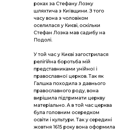
роках за Стефану Лозку
шляхтича з Київщини. З того
часу вона з чоловіком
оселилася у Києві, оскільки
Стефан Лозка мав садибу на
Подолі.
У той час у Києві загострилася
релігійна боротьба мій
представниками унійної і
православної церков. Так як
Галшка походила з давнього
православного роду, вона
вирішила підтримати церкву
матеріально. А в той час церква
була головним осередком
освіти і культури. Так у середині
жовтня 1615 року вона оформила