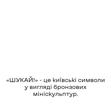
Скульптор
Sculptor
«ШУКАЙ!» - це київські символи
у вигляді бронзових
мініскульптур.