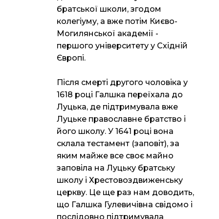
братської школи, згодом
колегіуму, а вже потім Києво-
Могилянської академії -
першого університету у Східній
Європі.
Після смерті другого чоловіка у
1618 році Галшка переїхала до
Луцька, де підтримувала вже
Луцьке православне братство і
його школу. У 1641 році вона
склала тестамент (заповіт), за
яким майже все своє майно
заповіла на Луцьку братську
школу і Хрестовоздвиженську
церкву. Це ще раз нам доводить,
що Галшка Гулевичівна свідомо і
послідовно підтримувала