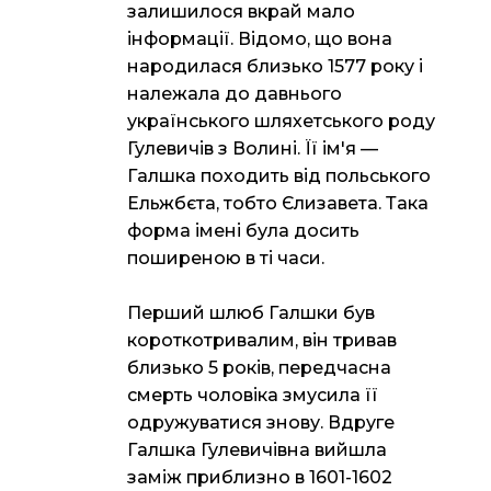
залишилося вкрай мало
інформації. Відомо, що вона
народилася близько 1577 року і
належала до давнього
українського шляхетського роду
Гулевичів з Волині. Її ім'я —
Галшка походить від польського
Ельжбєта, тобто Єлизавета. Така
форма імені була досить
поширеною в ті часи.
Перший шлюб Галшки був
короткотривалим, він тривав
близько 5 років, передчасна
смерть чоловіка змусила її
одружуватися знову. Вдруге
Галшка Гулевичівна вийшла
заміж приблизно в 1601-1602