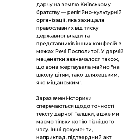
дарчу на землю Київському
братству — релігійно-культурній
організації, яка захищала
православних від тиску
державної влади та
представників інших конфесій в
межах Речі Посполитої. У дарчій
меценатки зазначалося також,
що вона жертвувала майно "на
школу дітям, тако шляхецьким,
яко міщанським".
Зараз вчені-історики
сперечаються щодо точності
тексту дарчої Галшки, адже ми
маємо тільки копію пізнішого
часу. Інші документи,
наприклад, підтвердний акт