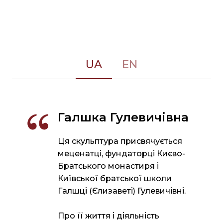
UA
EN
Галшка Гулевичівна
Ця скульптура присвячується
меценатці, фундаторці Києво-
Братського монастиря і
Київської братської школи
Галшці (Єлизаветі) Гулевичівні.
Про її життя і діяльність