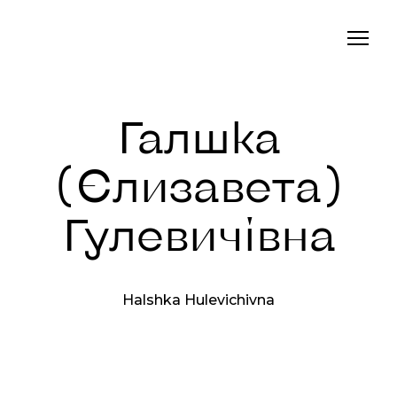
Галшка
(Єлизавета)
Гулевичівна
Halshka Hulevichivna